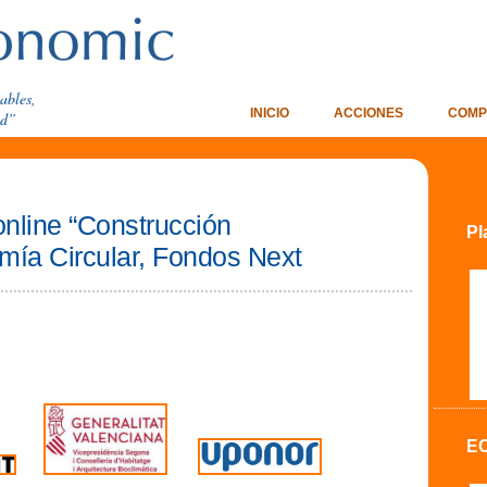
ables,
INICIO
ACCIONES
COMP
ad”
online “Construcción
Pl
omía Circular, Fondos Next
E