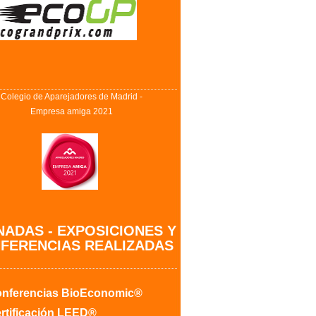
Colegio de Aparejadores de Madrid -
Empresa amiga 2021
ADAS - EXPOSICIONES Y
FERENCIAS REALIZADAS
nferencias BioEconomic®
rtificación LEED®