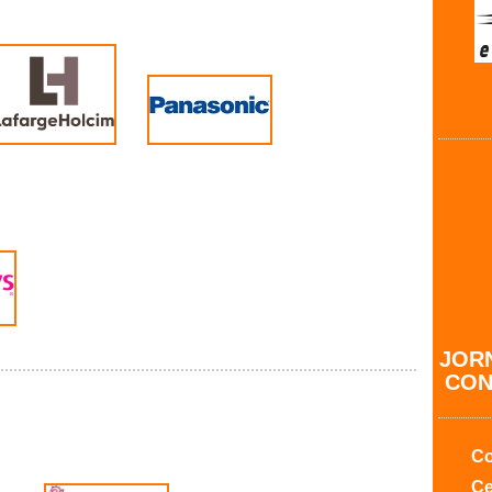
JORN
CON
Co
Ce