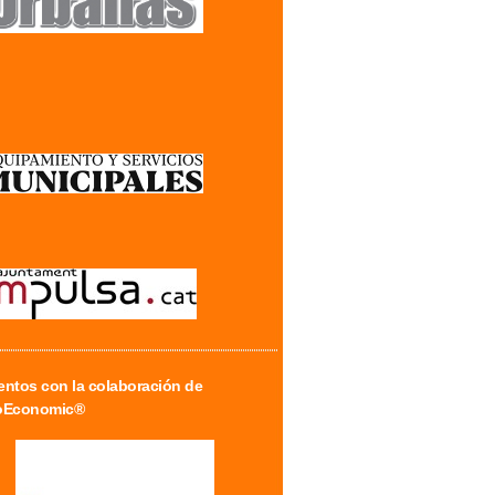
entos con la colaboración de
oEconomic
®