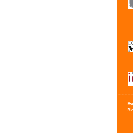
Ev
Bi