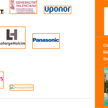
C
Bi
Sm