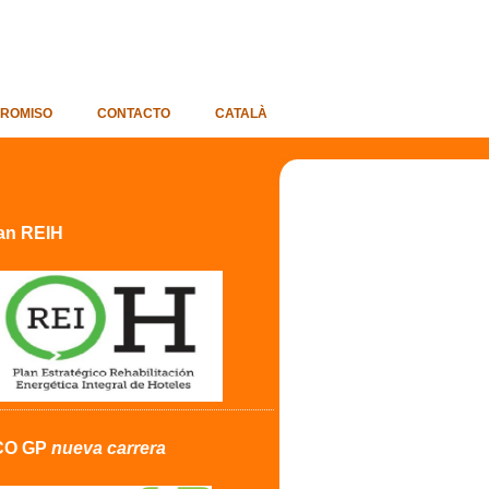
ROMISO
CONTACTO
CATALÀ
an REIH
CO GP
nueva carrera