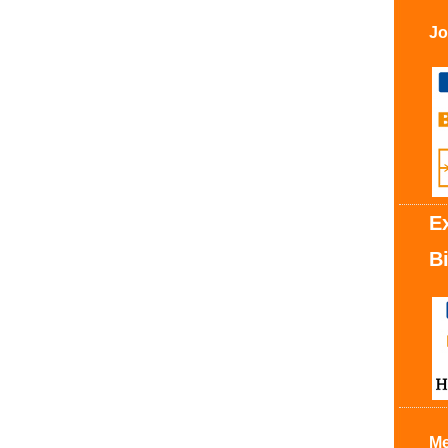
Jo
E
B
Me