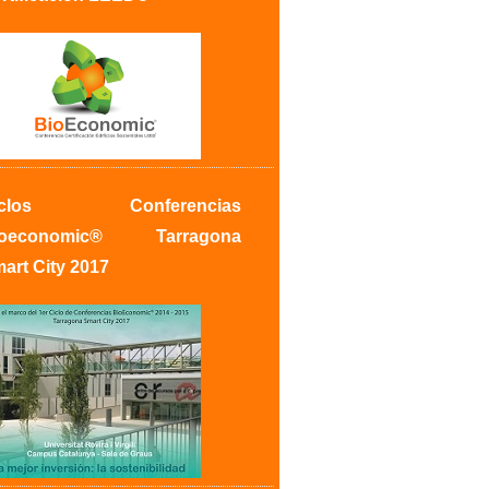
iclos Conferencias
oeconomic
®
Tarragona
art City 2017