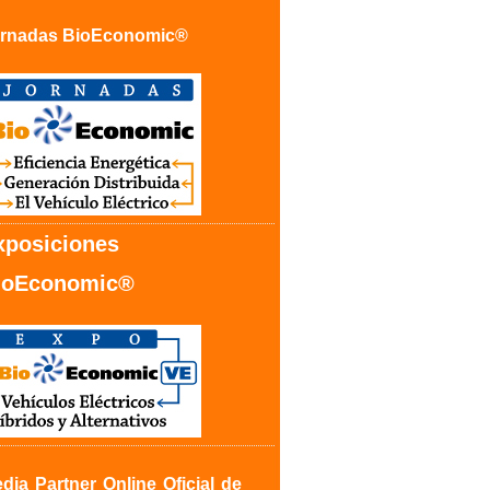
rnadas BioEconomic
®
xposiciones
ioEconomic
®
dia Partner Online Oficial de